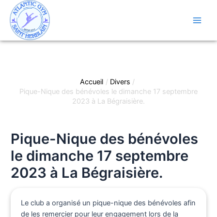
Aller
au
contenu
Main
Men
Accueil
Divers
Pique-Nique des bénévoles le dimanche 17 septembre
2023 à La Bégraisière.
Pique-Nique des bénévoles
le dimanche 17 septembre
2023 à La Bégraisière.
Le club a organisé un pique-nique des bénévoles afin
de les remercier pour leur engagement lors de la