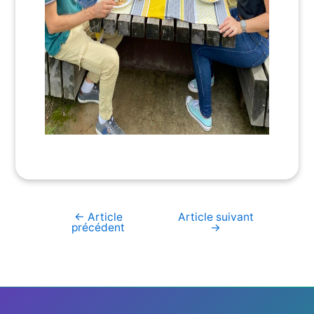
←
Article
Article suivant
Navigation
précédent
→
de
l’article