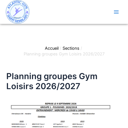
Aller
au
contenu
Main
Men
Accueil
Sections
Planning groupes Gym Loisirs 2026/2027
Planning groupes Gym
Loisirs 2026/2027