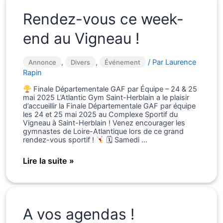
!
Rendez-vous ce week-
end au Vigneau !
,
,
/ Par
Laurence
Annonce
Divers
Événement
Rapin
Finale Départementale GAF par Équipe – 24 & 25
mai 2025 L’Atlantic Gym Saint-Herblain a le plaisir
d’accueillir la Finale Départementale GAF par équipe
les 24 et 25 mai 2025 au Complexe Sportif du
Vigneau à Saint-Herblain ! Venez encourager les
gymnastes de Loire-Atlantique lors de ce grand
rendez-vous sportif !
🗓 Samedi …
Rendez-
Lire la suite »
vous
ce
week-
end
au
A vos agendas !
Vigneau