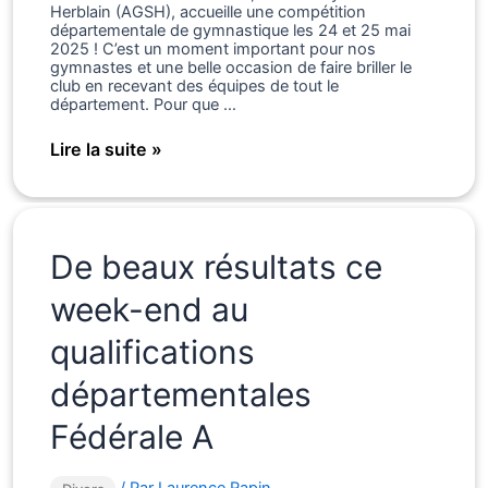
Herblain (AGSH), accueille une compétition
départementale de gymnastique les 24 et 25 mai
2025 ! C’est un moment important pour nos
gymnastes et une belle occasion de faire briller le
club en recevant des équipes de tout le
département. Pour que …
Réunion
Lire la suite »
pour
l’organisation
de
la
compétition
De beaux résultats ce
en
Mai
week-end au
2025
qualifications
départementales
Fédérale A