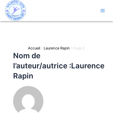
Aller
au
contenu
Main
Men
Accueil
Laurence Rapin
Page 2
Nom de
l’auteur/autrice :Laurence
Rapin