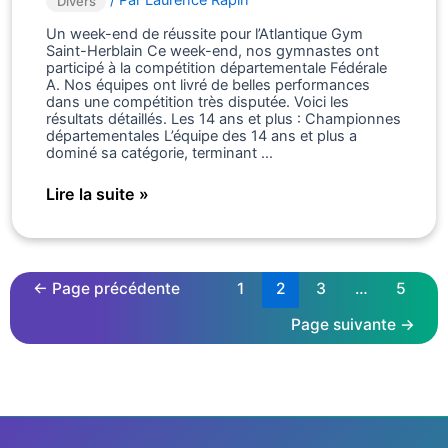
/ Par
Laurence Rapin
Divers
Un week-end de réussite pour l’Atlantique Gym
Saint-Herblain Ce week-end, nos gymnastes ont
participé à la compétition départementale Fédérale
A. Nos équipes ont livré de belles performances
dans une compétition très disputée. Voici les
résultats détaillés. Les 14 ans et plus : Championnes
départementales L’équipe des 14 ans et plus a
dominé sa catégorie, terminant …
De
Lire la suite »
beaux
résultats
ce
week-
Pagination
end
←
Page précédente
1
2
3
…
5
des
au
Page suivante
→
qualifications
publications
départementales
Fédérale
A